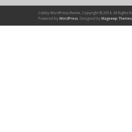
Cubby WordPress theme, Copyright © 2014. All Rights R
Powered by
WordPress
. Designed by
Mageewp Themes